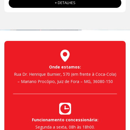
+ DETALHES
Onde estamos:
Rua Dr. Henrique Burnier, 570 (em frente à Coca-Cola)
– Mariano Procópio, Juiz de Fora – MG, 36080-150
Funcionamento concessionária:
Segunda a sexta, 08h às 18h00.