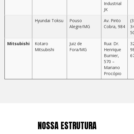
Industrial
JK
Hyundai Toksu
Pouso
Av. Pinto
(3
Alegre/MG
Cobra, 984
3
5
Mitsubishi
Kotaro
Juiz de
Rua: Dr.
3
Mitsubishi
Fora/MG
Henrique
9
Burnier,
6
570 –
Mariano
Procópio
NOSSA ESTRUTURA