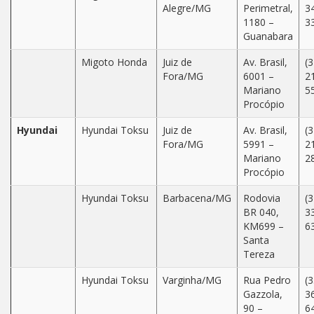
Alegre/MG
Perimetral,
3
1180 –
3
Guanabara
Migoto Honda
Juiz de
Av. Brasil,
(3
Fora/MG
6001 –
2
Mariano
5
Procópio
Hyundai
Hyundai Toksu
Juiz de
Av. Brasil,
(3
Fora/MG
5991 –
2
Mariano
2
Procópio
Hyundai Toksu
Barbacena/MG
Rodovia
(3
BR 040,
3
KM699 –
6
Santa
Tereza
Hyundai Toksu
Varginha/MG
Rua Pedro
(3
Gazzola,
3
90 –
6