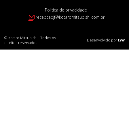
Politica de privacidade
recepcaojf@kotaromitsubishi.com.br
©
Kotaro Mitsubishi
- Todos os
Desenvolvido por
I2W
direitos reservados