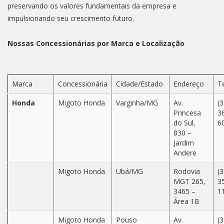
preservando os valores fundamentais da empresa e
impulsionando seu crescimento futuro.
Nossas Concessionárias por Marca e Localização
Marca
Concessionária
Cidade/Estado
Endereço
T
Honda
Migoto Honda
Varginha/MG
Av.
(3
Princesa
3
do Sul,
6
830 –
Jardim
Andere
Migoto Honda
Ubá/MG
Rodovia
(3
MGT 265,
3
3465 –
1
Área 1B
Migoto Honda
Pouso
Av.
(3