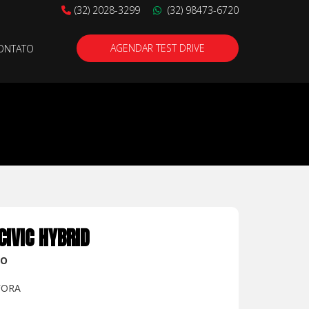
(32) 2028-3299
(32) 98473-6720
AGENDAR TEST DRIVE
ONTATO
CIVIC HYBRID
NO
FORA