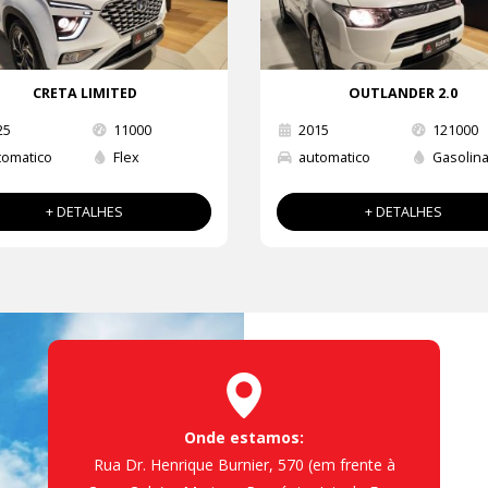
CRETA LIMITED
OUTLANDER 2.0
25
11000
2015
121000
tomatico
Flex
automatico
Gasolin
+ DETALHES
+ DETALHES
Onde estamos:
Rua Dr. Henrique Burnier, 570 (em frente à