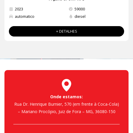
2023
59000
automatico
diesel
+ DETALHES
Onde estamos:
Rua Dr. Henrique Burnier, 570 (em frente à Coca-Cola)
– Mariano Procópio, Juiz de Fora – MG, 36080-150